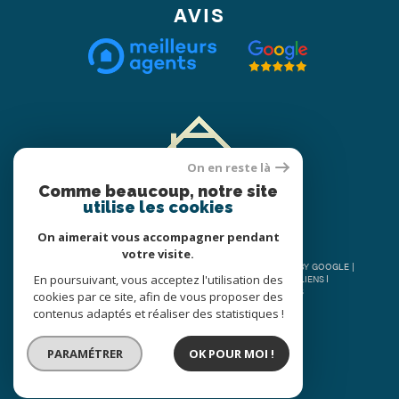
AVIS
On en reste là
Comme beaucoup, notre site
utilise les cookies
On aimerait vous accompagner pendant
votre visite.
© 2026 | TOUS DROITS RÉSERVÉS | TRADUCTION POWERED BY GOOGLE |
En poursuivant, vous acceptez l'utilisation des
PLAN DU SITE
MENTIONS LÉGALES
ADMIN
NOS LIENS
NOS HONORAIRES
POLITIQUE RGPD
COOKIES
cookies par ce site, afin de vous proposer des
contenus adaptés et réaliser des statistiques !
PARAMÉTRER
OK POUR MOI !