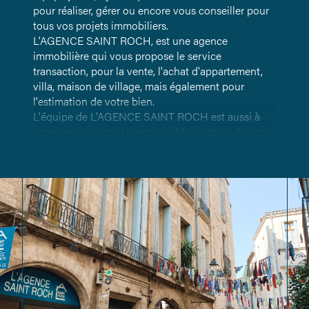
pour réaliser, gérer ou encore vous conseiller pour
tous vos projets immobiliers.
L'AGENCE SAINT ROCH, est une agence
immobilière qui vous propose le service
transaction, pour la vente, l'achat d'appartement,
villa, maison de village, mais également pour
l'estimation de votre bien.
L'équipe de L'AGENCE SAINT ROCH est aussi à
votre service pour la gestion et la location de vos
biens immobiliers.
Notre agence met à votre disposition une
connaissance parfaite du marché régional, afin de
vous donner les meilleures offres et les
informations les plus précise sur votre bien à
vendre, ou à acquérir.
Nous serons ravis de vous accueillir, de participer à
votre projet immobilier dans un climat convivial et
de confiance.