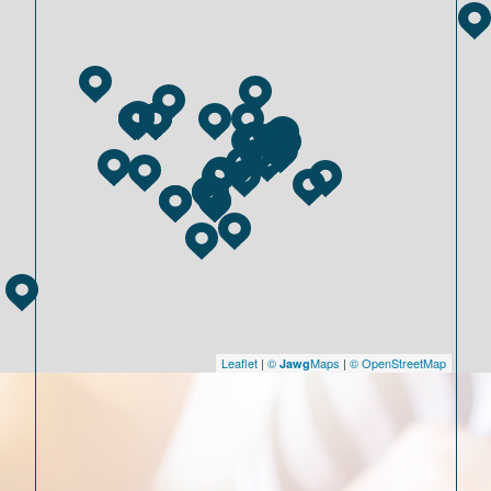
Leaflet
|
©
Maps
|
© OpenStreetMap
Jawg