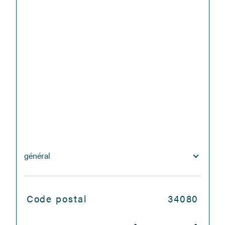
général
TRAD_SIROCCO_Caracteristique
Valeurs
Code postal
34080