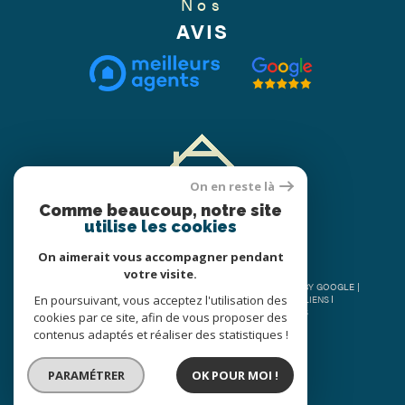
Nos
AVIS
On en reste là
Comme beaucoup, notre site
utilise les cookies
On aimerait vous accompagner pendant
votre visite.
© 2026 | TOUS DROITS RÉSERVÉS | TRADUCTION POWERED BY GOOGLE |
En poursuivant, vous acceptez l'utilisation des
PLAN DU SITE
MENTIONS LÉGALES
ADMIN
NOS LIENS
NOS HONORAIRES
POLITIQUE RGPD
COOKIES
cookies par ce site, afin de vous proposer des
contenus adaptés et réaliser des statistiques !
PARAMÉTRER
OK POUR MOI !