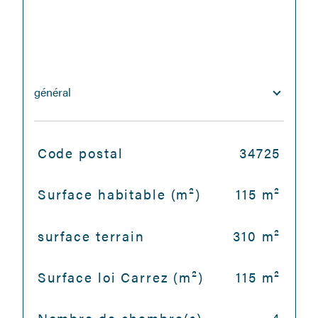
général
TRAD_SIROCCO_Caracteristique
Valeurs
Code postal
34725
Surface habitable (m²)
115 m²
surface terrain
310 m²
Surface loi Carrez (m²)
115 m²