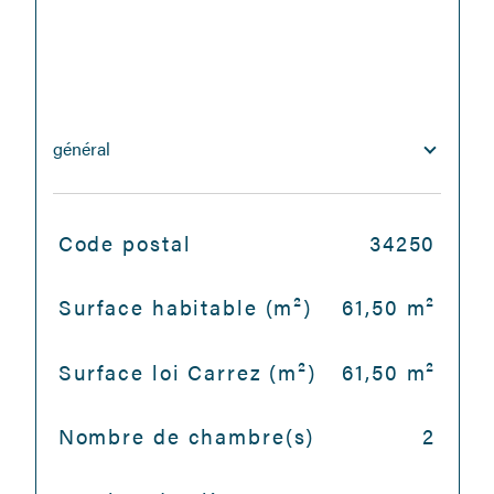
général
TRAD_SIROCCO_Caracteristique
Valeurs
Code postal
34250
Surface habitable (m²)
61,50 m²
Surface loi Carrez (m²)
61,50 m²
Nombre de chambre(s)
2