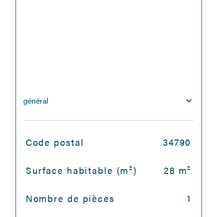
général
TRAD_SIROCCO_Caracteristique
Valeurs
Code postal
34790
Surface habitable (m²)
28 m²
Nombre de pièces
1