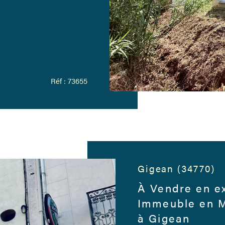
Réf : 73655
Gigean (34770)
À Vendre en ex
Immeuble en M
à Gigean