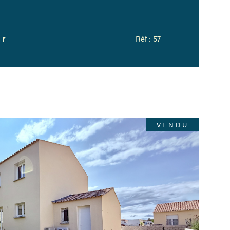
er
Réf : 57
VENDU